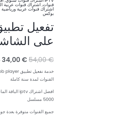
IPTV اشتراك قنوات سنوي
,
قنوات
,
اشتراك قنوات عربية ال
اشتراك قنوات عربية ورياضية افل
بوكس
على الشاش
السعر
ا
34,00
€
54,00
€
ing
الأصلي
ا
القنوات لمدة سنة كاملة
هو:
ه
.
54,00 €.
5000 مسلسل
جميع القنوات متوفرة بعدة جودات -fhd-4k