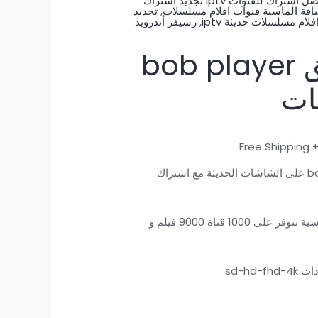
أفضل اشتراك للقنوات iptv تجديد اشتراك
باقة الماسية قنوات افلام مسلسلات
,
تجديد
ام مسلسلات حديثة iptv
,
رسيفر أندرويد
تفعيل تطبيق bob player
ات
لسعر
+ Free Shipp
لحالي
خدمة نفعيل تطبيق bob player على الشاشات الحديثة مع اشتراك
و:
افضل اشتراك iptv الباقة الماسية تتوفر على 1000 قناة 9000 فيلم و
34,00 €
sd-hd