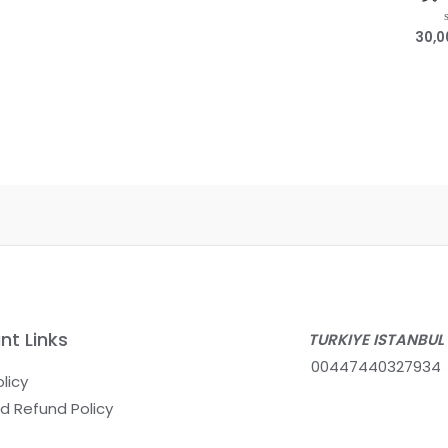
30,
يم
nt Links
TURKIYE ISTANBUL
00447440327934
licy
d Refund Policy