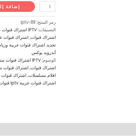
كمية
إضافة إل
تفعيل
تطبيق
رمز المنتج:
iptv-88
bob
التصنيفات:
IPTV اشتراك قنوات سنوي
player
اشتراك قنوات
,
اشتراك قنوات عر
تجديد اشتراك قنوات عربية ورياضية
على
أندرويد بوكس
الشاشات
الوسوم:
IPTV اشتراك قنوات سنوي
اشتراك قنوات
,
اشتراك قنوات تجر
افلام مسلسلات
,
اشتراك قنوات عربية وعالم
اشتراك قنوات عربية iptv قنوات عربية اشتراك ذهبي