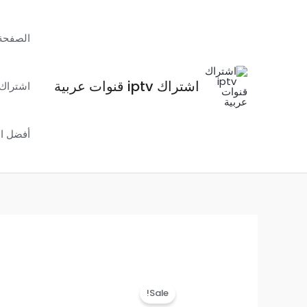
خطي
لى
الصفحة 
لمحتوى
اشتراك iptv قنوات عربية
اشتراك iptv سنوي بدون تقطيع حول ال
أفضل اشتراك لل
Sale!