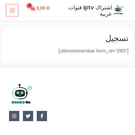
خطي
اشتراك iptv قنوات
0,00
€
لى
عربية
MAIN
لمحتوى
MENU
تسجيل
[ultimatemember form_id=”2193″]