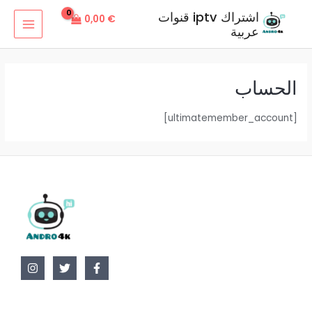
خطي
اشتراك iptv قنوات
0,00
€
لى
عربية
MAIN
لمحتوى
MENU
الحساب
[ultimatemember_account]